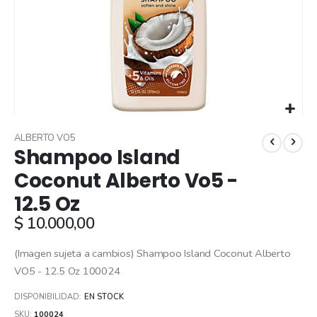
Skip
to
ALBERTO VO5
Shampoo Island
the
beginning
Coconut Alberto Vo5 -
of
12.5 Oz
the
images
$ 10.000,00
gallery
(Imagen sujeta a cambios) Shampoo Island Coconut Alberto
VO5 - 12.5 Oz 100024
DISPONIBILIDAD:
EN STOCK
SKU
100024