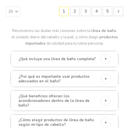
Página
Estás leyendo la página
Página
Página
Página
Página
Pági
Sigu
1
2
3
4
5
Resolvemos las dudas más comunes sobre la
línea de baño
,
el cuidado diario del cabello y la piel, y cómo elegir
productos
importados
de calidad para tu rutina personal.
+
¿Qué incluye una línea de baño completa?
¿Por qué es importante usar productos
+
adecuados en el baño?
¿Qué beneficios ofrecen los
+
acondicionadores dentro de la línea de
baño?
¿Cómo elegir productos de línea de baño
+
según mi tipo de cabello?