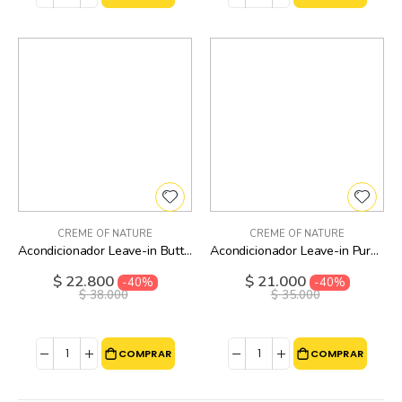
CREME OF NATURE
CREME OF NATURE
Acondicionador Leave-in Butter Blend Y Flaxseed Creme Of Nature - 12 Oz
Acondicionador Leave-in Pure Honey Scalp Refresh Creme Of Nature - 8 Oz
$ 22.800
$ 21.000
Precio
Precio
-40%
-40%
especial
especial
$ 38.000
$ 35.000
COMPRAR
COMPRAR