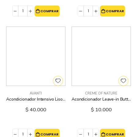
COMPRAR
COMPRAR
AVANTI
CREME OF NATURE
Acondicionador Intensivo Liso Sedoso Silicon Mix - 4 Oz
Acondicionador Leave-in Butter Blend Y Flaxseed Creme Of Nature - 1.7 Oz
$ 40.000
$ 10.000
COMPRAR
COMPRAR