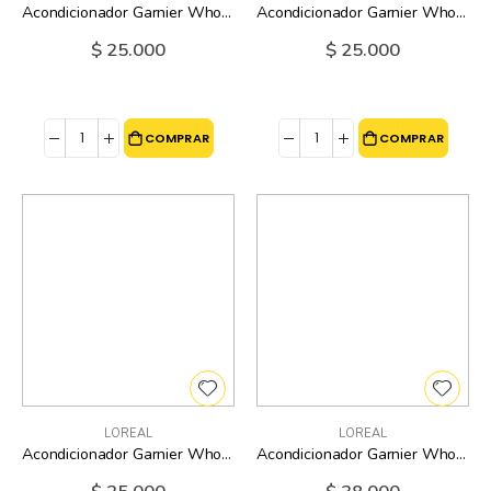
Acondicionador Garnier Whole Blends Coconut Water Loreal - 12.5 Oz
Acondicionador Garnier Whole Blends Moroccan Argan Loreal - 12.5 Oz
$ 25.000
$ 25.000
COMPRAR
COMPRAR
LOREAL
LOREAL
Acondicionador Garnier Whole Blends Smoothing Oil Coconut Oil Y Butter Loreal - 12.5 Oz
Acondicionador Garnier Whole Blends Smoothing Oil Coconut Oil Y Butter Loreal - 22 Oz