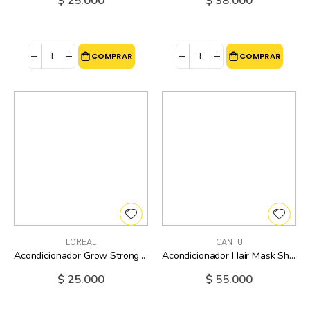
$ 25.000
$ 38.000
COMPRAR
COMPRAR
LOREAL
CANTU
Acondicionador Grow Strong Garnier Fructis Loreal - 12 Oz
Acondicionador Hair Mask Shea Butter Natural Hair Cantu - 12 Oz
$ 25.000
$ 55.000