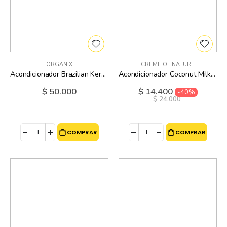
ORGANIX
CREME OF NATURE
Acondicionador Brazilian Keratin Therapy Organix - 13 Oz (brazilian Keratin Therapy Conditioner)
Acondicionador Coconut Milk Creme Of Nature - 12 Oz
$ 50.000
$ 14.400
Precio
-40%
especial
$ 24.000
COMPRAR
COMPRAR