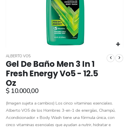
Skip
to
ALBERTO VO5
Gel De Baño Men 3 In 1
the
beginning
Fresh Energy Vo5 - 12.5
of
Oz
the
images
$ 10.000,00
gallery
(Imagen sujeta a cambios) Los cinco vitaminas esenciales.
Alberto VO5 de los Hombres 3-en-1 de energías, Champú,
Acondicionador + Body Wash tiene una fórmula única, con
cinco vitaminas esenciales que ayudan a nutrir, hidratar e