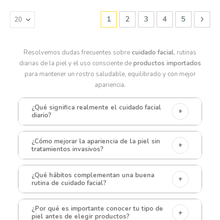
Página
Estás leyendo la página
Página
Página
Página
Página
Pági
Sigu
1
2
3
4
5
Resolvemos dudas frecuentes sobre
cuidado facial
, rutinas
diarias de la piel y el uso consciente de
productos importados
para mantener un rostro saludable, equilibrado y con mejor
apariencia.
¿Qué significa realmente el cuidado facial
+
diario?
¿Cómo mejorar la apariencia de la piel sin
+
tratamientos invasivos?
¿Qué hábitos complementan una buena
+
rutina de cuidado facial?
¿Por qué es importante conocer tu tipo de
+
piel antes de elegir productos?