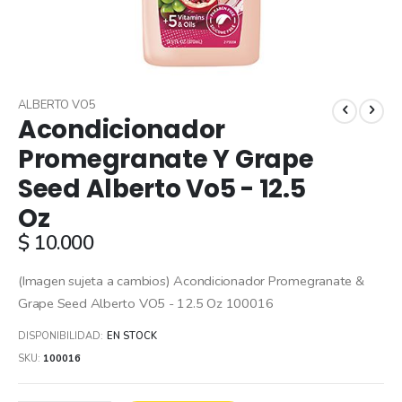
Skip
to
ALBERTO VO5
Acondicionador
the
beginning
Promegranate Y Grape
of
Seed Alberto Vo5 - 12.5
the
images
Oz
gallery
$ 10.000
(Imagen sujeta a cambios) Acondicionador Promegranate &
Grape Seed Alberto VO5 - 12.5 Oz 100016
DISPONIBILIDAD:
EN STOCK
SKU
100016