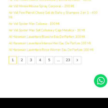
Air Val Minnie Mouse Spray Corporal - 200 Ml
Air Val Paw Patrol Chase Gel de Baño y Shampoo 2 en 1 - 400
Ml
Air Val Spider Man Colonia - 100 Ml
Air Val Spider Man Set Colonia y Caja Metalica - 30 Ml
Al Haramain Laventure Blanche Eau De Parfum 100 Ml
Al Haramain Laventure Intense Men Eau De Parfum 100 Ml
Al Haramain Laventure Rose Women Eau De Parfum 100 Ml
Página
Estás leyendo la página
Página
Página
Página
Página
Página
Página
Siguiente
1
2
3
4
5
...
23