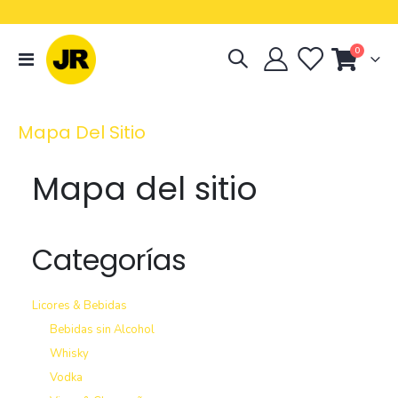
artículos
0
navegación
Cart
de
palanca
Mapa Del Sitio
Mapa del sitio
Categorías
Licores & Bebidas
Bebidas sin Alcohol
Whisky
Vodka