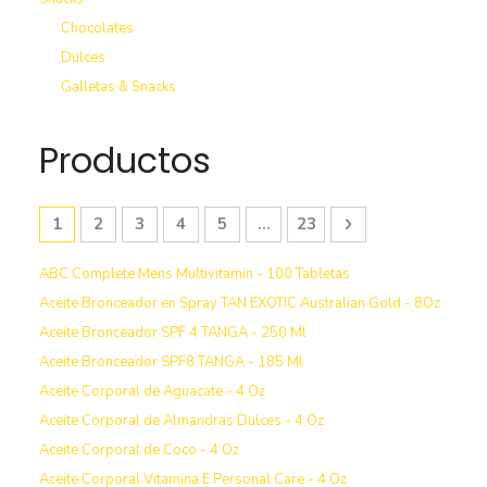
Chocolates
Dulces
Galletas & Snacks
Productos
Página
Estás leyendo la página
Página
Página
Página
Página
Página
Página
Siguiente
1
2
3
4
5
...
23
ABC Complete Mens Multivitamin - 100 Tabletas
Aceite Bronceador en Spray TAN EXOTIC Australian Gold - 8Oz
Aceite Bronceador SPF 4 TANGA - 250 Ml
Aceite Bronceador SPF8 TANGA - 185 Ml
Aceite Corporal de Aguacate - 4 Oz
Aceite Corporal de Almandras Dulces - 4 Oz
Aceite Corporal de Coco - 4 Oz
Aceite Corporal Vitamina E Personal Care - 4 Oz