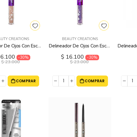
UTY CREATIONS
BEAUTY CREATIONS
Delineador De Ojos Con Escarcha Bratz Pink Silver Beauty Creations
Delineador De Ojos Con Escarcha Bratz Purple White Beauty Creations
io
16.100
Precio
$ 16.100
-30%
-30%
cial
especial
$ 23.000
$ 23.000
COMPRAR
COMPRAR