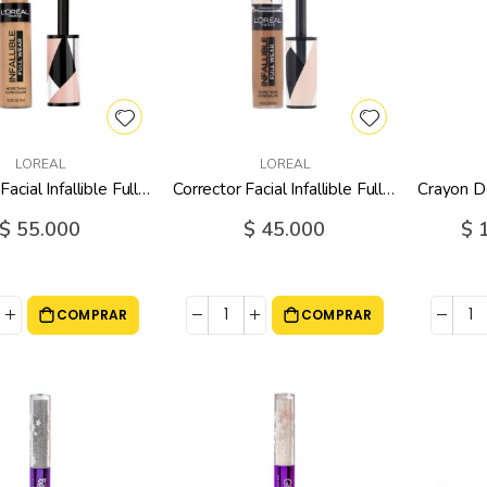
LOREAL
LOREAL
Corrector Facial Infallible Full Wear 400 Caramel Loreal - 10 Ml
Corrector Facial Infallible Full Wear 415 Honey Loreal - 10 Ml
$ 55.000
$ 45.000
Prec
$ 
espe
COMPRAR
COMPRAR