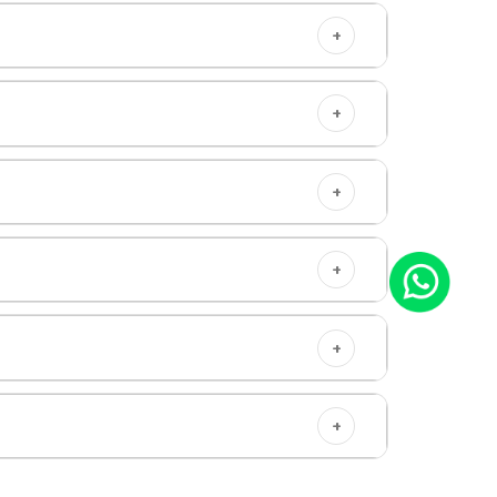
+
+
+
+
+
+