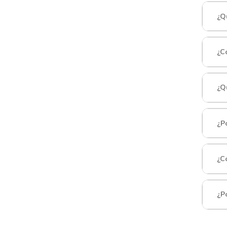
¿Q
¿C
¿Q
¿P
¿C
¿P