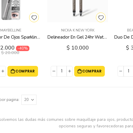
MAYBELLINE
NICKA K NEW YORK
BE
Delineador De Ojos Sparkling Silver #961 Maybelline - 12 Gr
Delineador En Gel 24hr Waterproof Black - 0.3 Gr
io
12.000
$ 10.000
Prec
$ 
-40%
cial
espe
$ 20.000
COMPRAR
COMPRAR
por pagina
olvemos las dudas más comunes sobre maquillaje para ojos, productos
opciones seguras y favorecedoras para t