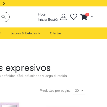
Productos Importados
Hola,
artículos
0
Cart
Inicia Sesión
Licores & Bebidas
Ofertas
s expresivos
 definidos, fácil difuminado y larga duración.
Productos por pagina