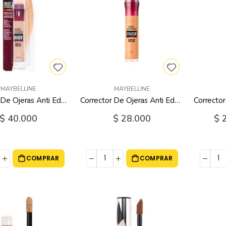
MAYBELLINE
MAYBELLINE
Corrector De Ojeras Anti Edad #130 Medium Maybelline - 6 Ml
Corrector De Ojeras Anti Edad 144 Maybelline - 6 Ml
$ 40.000
$ 28.000
Prec
$ 
espe
COMPRAR
COMPRAR