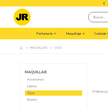
Tiempo De Envío: 9 A 15 Días Hábiles
Perfumería
Maquillaje
Cuidado 
MAQUILLAJE
OJOS
MAQUILLAJE
Accesorios
Labios
Ordenar p
Ojos
Rostro