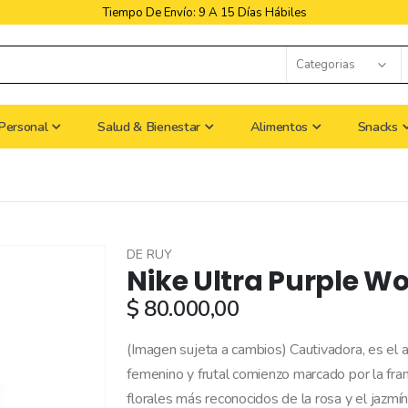
Libres De Iva
Personal
Salud & Bienestar
Alimentos
Snacks
DE RUY
Nike Ultra Purple W
$ 80.000,00
(Imagen sujeta a cambios) Cautivadora, es el ad
femenino y frutal comienzo marcado por la fr
florales más reconocidos de la rosa y el jazmí