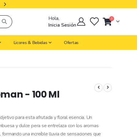
Productos Importados
Hola,
artículos
0
Cart
Inicia Sesión
Licores & Bebidas
Ofertas
oman - 100 Ml
jetivo para esta afrutada y floral esencia. Un
ambuesa y dulce pera se entrelaza con los aromas
n, formando una increíble lluvia de sensaciones que