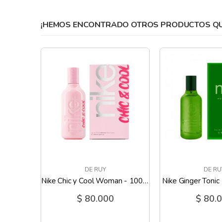
gallery
¡HEMOS ENCONTRADO OTROS PRODUCTOS QUE
DE RUY
DE RU
Nike Blue Bamboo Man - 150 Ml
Nike Chic y Cool Woman - 100 Ml
Nike Ginger Tonic
$ 80.000
$ 80.