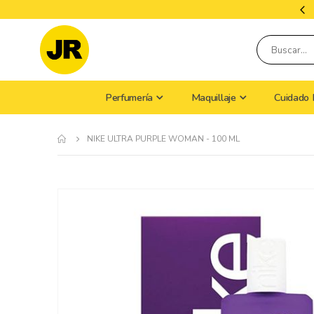
Tiempo De Envío: 9 A 15 Días Hábiles
Perfumería
Maquillaje
Cuidado 
NIKE ULTRA PURPLE WOMAN - 100 ML
Skip
to
the
end
of
the
images
gallery