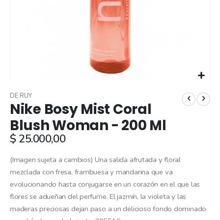
Skip
to
DE RUY
Nike Bosy Mist Coral
the
beginning
Blush Woman - 200 Ml
of
$ 25.000,00
the
images
gallery
(Imagen sujeta a cambios) Una salida afrutada y floral
mezclada con fresa, frambuesa y mandarina que va
evolucionando hasta conjugarse en un corazón en el que las
flores se adueñan del perfume. El jazmín, la violeta y las
maderas preciosas dejan paso a un delicioso fondo dominado