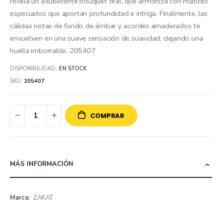
revela un exuberante bouquet oral, que armoniza con matices
especiados que aportan profundidad e intriga. Finalmente, las
cálidas notas de fondo de ámbar y acordes amaderados te
envuelven en una suave sensación de suavidad, dejando una
huella imborrable. 205407
DISPONIBILIDAD:
EN STOCK
SKU
205407
COMPRAR
MÁS INFORMACIÓN
Más
ZAKAT
información