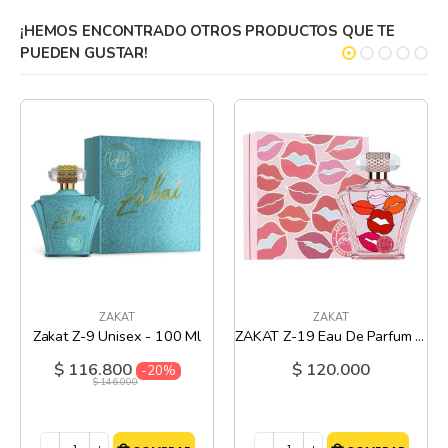
¡HEMOS ENCONTRADO OTROS PRODUCTOS QUE TE
PUEDEN GUSTAR!
ZAKAT
ZAKAT
Zakat Z-9 Unisex - 100 Ml
ZAKAT Z-19 Eau De Parfum - 100 Ml
$ 116.800
$ 120.000
Precio
-20%
especial
$ 146.000