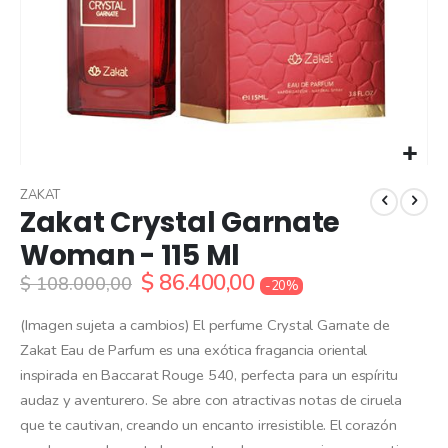
Skip
to
ZAKAT
Zakat Crystal Garnate
the
beginning
Woman - 115 Ml
of
$ 86.400,00
the
$ 108.000,00
-20%
images
gallery
(Imagen sujeta a cambios) El perfume Crystal Garnate de
Zakat Eau de Parfum es una exótica fragancia oriental
inspirada en Baccarat Rouge 540, perfecta para un espíritu
audaz y aventurero. Se abre con atractivas notas de ciruela
que te cautivan, creando un encanto irresistible. El corazón