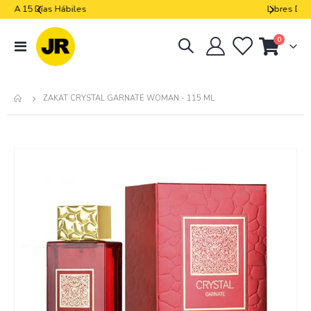
Libres De Iva
artículos
0
navegación
Cart
de
palanca
ZAKAT CRYSTAL GARNATE WOMAN - 115 ML
Skip
to
the
end
of
the
images
gallery