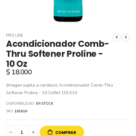
Skip
to
PRO LINE
Acondicionador Comb-
the
beginning
Thru Softener Proline -
of
10 Oz
the
images
$ 18.000
gallery
(Imagen sujeta a cambios) Acondicionador Comb-Thru
Softener Proline - 10 OzRef 101510
DISPONIBILIDAD:
EN STOCK
SKU
101510
COMPRAR