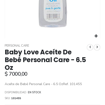
Skip
to
PERSONAL CARE
Baby Love Aceíte De
the
beginning
Bebé Personal Care - 6.5
of
Oz
the
images
$ 7000,00
gallery
Aceíte de Bebé Personal Care - 6.5 OzRef. 101455
DISPONIBILIDAD:
EN STOCK
SKU
101455