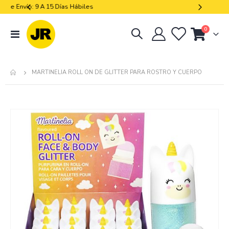
Libres De Iva
artículos
0
navegación
Cart
de
palanca
MARTINELIA ROLL ON DE GLITTER PARA ROSTRO Y CUERPO
Skip
to
the
end
of
the
images
gallery