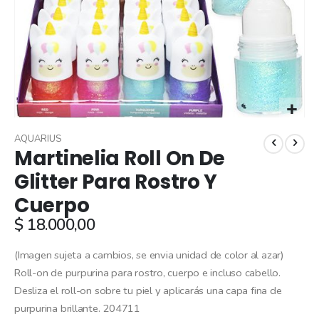
Skip
to
AQUARIUS
Martinelia Roll On De
the
beginning
Glitter Para Rostro Y
of
Cuerpo
the
images
$ 18.000,00
gallery
(Imagen sujeta a cambios, se envia unidad de color al azar)
Roll-on de purpurina para rostro, cuerpo e incluso cabello.
Desliza el roll-on sobre tu piel y aplicarás una capa fina de
purpurina brillante. 204711