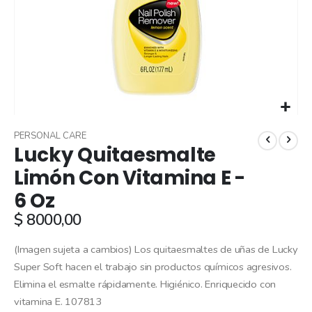
Skip
to
PERSONAL CARE
Lucky Quitaesmalte
the
beginning
Limón Con Vitamina E -
of
6 Oz
the
images
$ 8000,00
gallery
(Imagen sujeta a cambios) Los quitaesmaltes de uñas de Lucky
Super Soft hacen el trabajo sin productos químicos agresivos.
Elimina el esmalte rápidamente. Higiénico. Enriquecido con
vitamina E. 107813