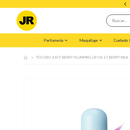
os Importados
Tiempo De Envío: 9 A 1
Perfumería
Maquillaje
Cuidado 
TOCOBO JUICY BERRY PLUMPING LIP OIL 17 BERRY MILK
Skip
to
the
end
of
the
images
gallery