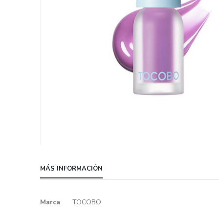
Skip
to
MÁS INFORMACIÓN
the
beginning
of
Más
Marca
TOCOBO
the
información
images