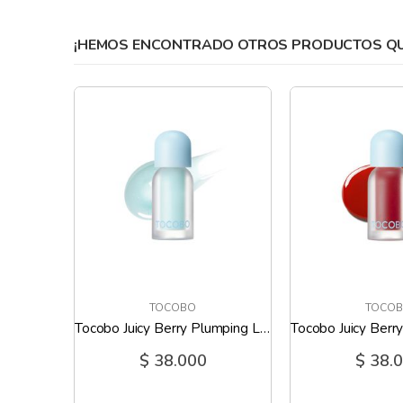
gallery
¡HEMOS ENCONTRADO OTROS PRODUCTOS QUE
TOCOBO
TOCO
Tocobo Juicy Berry Plumping Lip Oil 07 Plum Jam
Tocobo Juicy Berry Plumping Lip Oil 00 Frozen Berry
$ 38.000
$ 38.