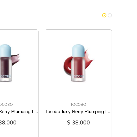
OCOBO
TOCOBO
Tocobo Juicy Berry Plumping Lip Oil 03 Black Cherry
Tocobo Juicy Berry Plumping Lip Oil 05 Rosy Girl
38.000
$ 38.000