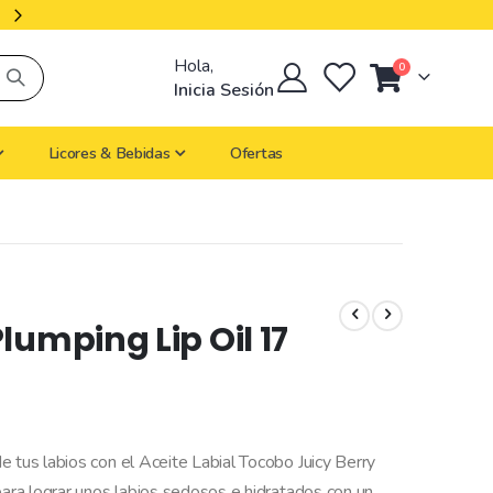
Productos Importados
Hola,
artículos
0
Cart
Inicia Sesión
Licores & Bebidas
Ofertas
lumping Lip Oil 17
 tus labios con el Aceite Labial Tocobo Juicy Berry
para lograr unos labios sedosos e hidratados con un