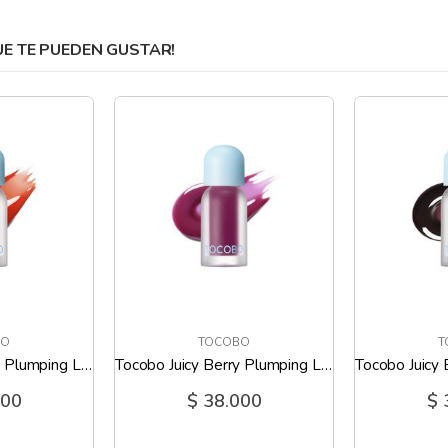
 TE PUEDEN GUSTAR!
BO
TOCOBO
T
Tocobo Juicy Berry Plumping Lip Oil 01 Chill Red
Tocobo Juicy Berry Plumping Lip Oil 02 Berry Brandy
000
$ 38.000
$ 