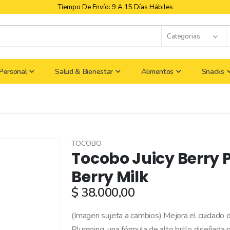
5 Días Hábiles
Libres De Iva
Personal
Salud & Bienestar
Alimentos
Snacks
TOCOBO
Tocobo Juicy Berry P
Berry Milk
$ 38.000,00
(Imagen sujeta a cambios) Mejora el cuidado de
Plumping, una fórmula de alto brillo diseñada 