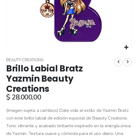
Skip
to
BEAUTY CREATIONS
Brillo Labial Bratz
the
beginning
Yazmin Beauty
of
Creations
the
images
$ 28.000,00
gallery
(Imagen sujeta a cambios) Dale vida al estilo de Yazmin Bratz
con este brillo labial de edición especial de Beauty Creations.
Tono vibrante y acabado brillante inspirado en la energía única
de Yazmin. Textura suave y cómoda para el uso diario. Una