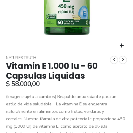
Skip
to
NATURES TRUTH
Vitamin E 1.000 Iu - 60
the
beginning
Capsulas Liquidas
of
$ 58.000,00
the
images
gallery
(Imagen sujeta a cambios) Respaldo antioxidante para un
estilo de vida saludable. † La vitamina E se encuentra
naturalmente en alimentos como frutas, verduras y
cereales. Nuestra fórmula de alta potencia le proporciona 450
mg (1000 UI) de vitamina E, como acetato de dl-alfa