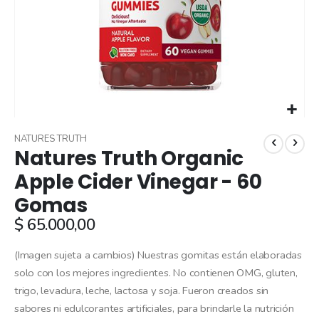
Skip
to
NATURES TRUTH
Natures Truth Organic
the
beginning
Apple Cider Vinegar - 60
of
Gomas
the
images
$ 65.000,00
gallery
(Imagen sujeta a cambios) Nuestras gomitas están elaboradas
solo con los mejores ingredientes. No contienen OMG, gluten,
trigo, levadura, leche, lactosa y soja. Fueron creados sin
sabores ni edulcorantes artificiales, para brindarle la nutrición