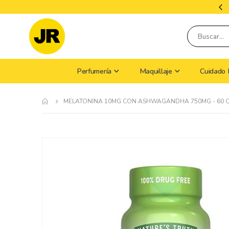
Tiempo De Envío: 9 A 15 Días Hábiles
Perfumería
Maquillaje
Cuidado 
MELATONINA 10MG CON ASHWAGANDHA 750MG - 60 
Skip
to
the
end
of
the
images
gallery