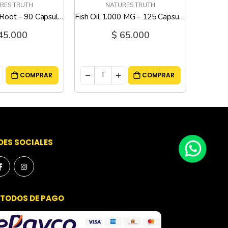
RES TRUTH
NATURES TRUTH
Ashwaganda Root - 90 Capsulas
Fish Oil 1.000 MG - 125 Capsulas Liquidas
45.000
$ 65.000
COMPRAR
COMPRAR
DES SOCIALES
TODOS DE PAGO