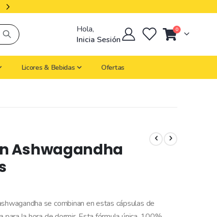
Productos Importados
Hola,
artículos
0
Cart
Inicia Sesión
Licores & Bebidas
Ofertas
on Ashwagandha
s
a ashwagandha se combinan en estas cápsulas de
a para la hora de dormir. Esta fórmula única, 100%