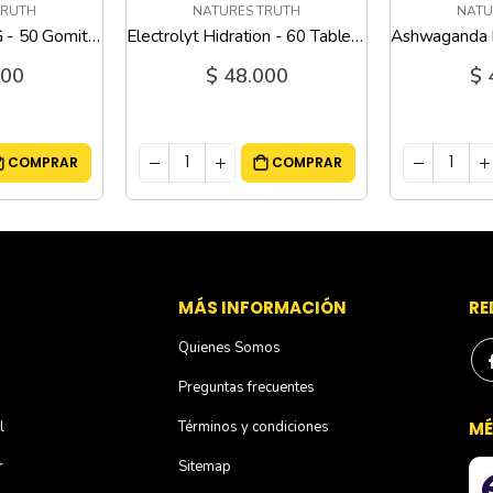
TRUTH
NATURES TRUTH
NATU
Biotin 10.000 MCG - 50 Gomitas
Electrolyt Hidration - 60 Tabletas Masticables
000
$ 48.000
$ 
COMPRAR
COMPRAR
S
MÁS INFORMACIÓN
RE
Quienes Somos
Preguntas frecuentes
l
Términos y condiciones
MÉ
r
Sitemap