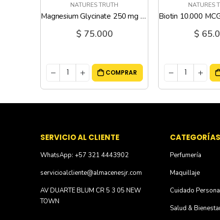
H
NATURES TRUTH
NATURES 
Multivitaminico ABC Complete Mens 50+ - 100 Tabletas
Magnesium Glycinate 250 mg sabor Lim n - 6 Oz
$ 75.000
$ 65.
MPRAR
COMPRAR
SERVICIO AL CLIENTE
CATEGORÍA
WhatsApp: +57 321 4443902
Perfumería
servicioalcliente@almacenesjr.com
Maquillaje
AV DUARTE BLUM CR 5 3 05 NEW
Cuidado Persona
TOWN
Salud & Bienesta