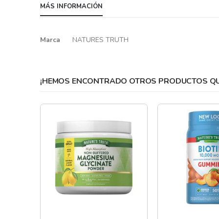
MÁS INFORMACIÓN
the
beginning
of
Más
Marca
NATURES TRUTH
the
información
images
gallery
¡HEMOS ENCONTRADO OTROS PRODUCTOS QUE