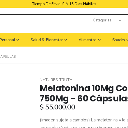
Libres De Iva
Personal
Salud & Bienestar
Alimentos
Snacks
CÁPSULAS
NATURES TRUTH
Melatonina 10Mg C
750Mg - 60 Cápsula
$ 55.000,00
(Imagen sujeta a cambios) La melatonina y l
liberación rápida para crear una hermosa mezcl