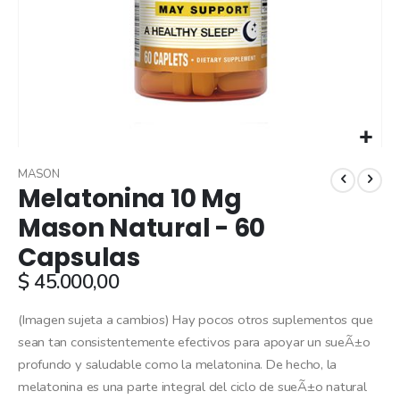
Skip
to
MASON
Melatonina 10 Mg
the
beginning
Mason Natural - 60
of
Capsulas
the
images
$ 45.000,00
gallery
(Imagen sujeta a cambios) Hay pocos otros suplementos que
sean tan consistentemente efectivos para apoyar un sueÃ±o
profundo y saludable como la melatonina. De hecho, la
melatonina es una parte integral del ciclo de sueÃ±o natural