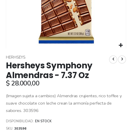
Skip
to
HERHSEYS
Hersheys Symphony
the
beginning
Almendras - 7.37 Oz
of
$ 28.000,00
the
images
gallery
(Imagen sujeta a cambios) Almendras crujientes, rico toffee y
suave chocolate con leche crean la armonía perfecta de
sabores. 303596
DISPONIBILIDAD:
EN STOCK
SKU
303596