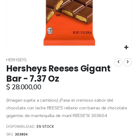
Skip
to
HERHSEYS
Hersheys Reeses Gigant
the
beginning
Bar - 7.37 Oz
of
$ 28.000,00
the
images
gallery
(Imagen sujeta a cambios) ¡Pasa el cremoso sabor del
chocolate con leche REESE'S relleno con barras de chocolate
gigantes de mantequilla de maní REESE'S! 303604
DISPONIBILIDAD:
EN STOCK
SKU
303604