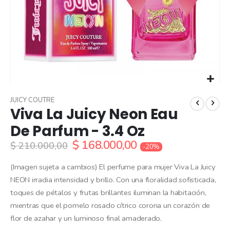
Skip
to
JUICY COUTRE
Viva La Juicy Neon Eau
the
beginning
De Parfum - 3.4 Oz
of
$ 168.000,00
the
$ 210.000,00
-20%
images
gallery
(Imagen sujeta a cambios) El perfume para mujer Viva La Juicy
NEON irradia intensidad y brillo. Con una floralidad sofisticada,
toques de pétalos y frutas brillantes iluminan la habitación,
mientras que el pomelo rosado cítrico corona un corazón de
flor de azahar y un luminoso final amaderado.