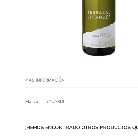
Skip
to
MÁS INFORMACIÓN
the
beginning
of
Más
Marca
BACARDI
the
información
images
gallery
¡HEMOS ENCONTRADO OTROS PRODUCTOS QUE