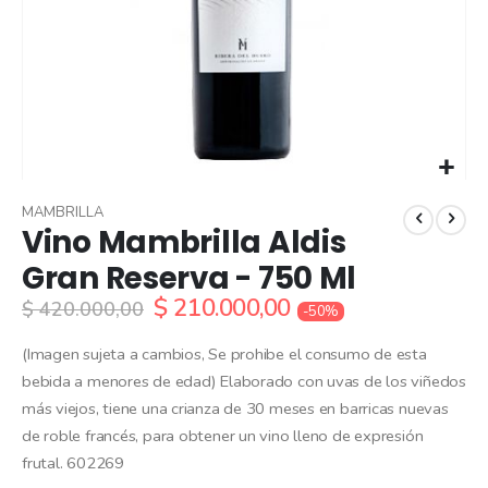
Skip
to
MAMBRILLA
Vino Mambrilla Aldis
the
beginning
Gran Reserva - 750 Ml
of
$ 210.000,00
the
$ 420.000,00
-50%
images
gallery
(Imagen sujeta a cambios, Se prohibe el consumo de esta
bebida a menores de edad) Elaborado con uvas de los viñedos
más viejos, tiene una crianza de 30 meses en barricas nuevas
de roble francés, para obtener un vino lleno de expresión
frutal. 602269