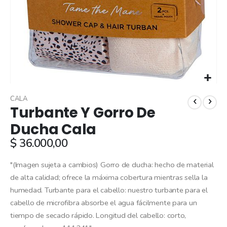
Skip
to
CALA
Turbante Y Gorro De
the
beginning
Ducha Cala
of
$ 36.000,00
the
images
gallery
"(Imagen sujeta a cambios) Gorro de ducha: hecho de material
de alta calidad; ofrece la máxima cobertura mientras sella la
humedad. Turbante para el cabello: nuestro turbante para el
cabello de microfibra absorbe el agua fácilmente para un
tiempo de secado rápido. Longitud del cabello: corto,