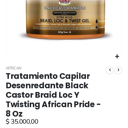
Skip
to
AFRICAN
Tratamiento Capilar
the
beginning
Desenredante Black
of
Castor Braid Loc Y
the
images
Twisting African Pride -
gallery
8 Oz
$ 35.000,00