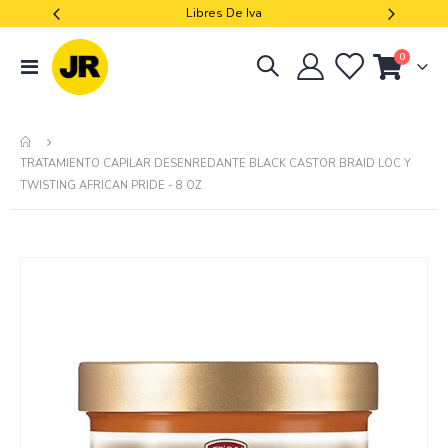
Libres De Iva
artículos
0
navegación
Cart
de
palanca
TRATAMIENTO CAPILAR DESENREDANTE BLACK CASTOR BRAID LOC Y
TWISTING AFRICAN PRIDE - 8 OZ
Skip
to
the
end
of
the
images
gallery