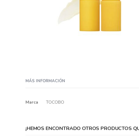
Skip
to
MÁS INFORMACIÓN
the
beginning
of
Más
Marca
TOCOBO
the
información
images
gallery
¡HEMOS ENCONTRADO OTROS PRODUCTOS QUE