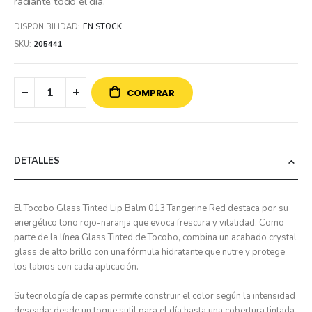
radiante todo el día.
DISPONIBILIDAD:
EN STOCK
SKU
205441
COMPRAR
DETALLES
El Tocobo Glass Tinted Lip Balm 013 Tangerine Red destaca por su
energético tono rojo-naranja que evoca frescura y vitalidad. Como
parte de la línea Glass Tinted de Tocobo, combina un acabado crystal
glass de alto brillo con una fórmula hidratante que nutre y protege
los labios con cada aplicación.
Su tecnología de capas permite construir el color según la intensidad
deseada: desde un toque sutil para el día hasta una cobertura tintada