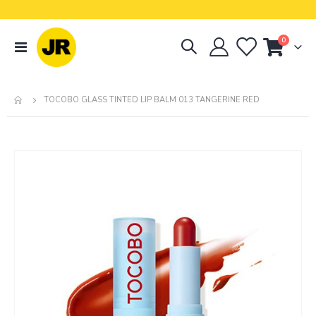
artículos
0
navegación
Cart
de
palanca
TOCOBO GLASS TINTED LIP BALM 013 TANGERINE RED
Skip
to
the
end
of
the
images
gallery