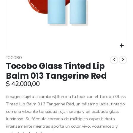
Skip
to
TOCOBO
Tocobo Glass Tinted Lip
the
beginning
Balm 013 Tangerine Red
of
$ 42.000,00
the
images
gallery
(Imagen sujeta a cambios) Ilumina tu look con el Tocobo Glass
Tinted Lip Balm 013 Tangerine Red, un bálsamo labial tintado
con una vibrante tonalidad roja-naranja y un acabado glass
luminoso. Su fórmula coreana de múltiples capas hidrata
intensamente mientras aporta un color vivo, voluminoso y