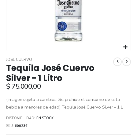
Skip
to
JOSE CUERVO
Tequila José Cuervo
the
beginning
Silver - 1 Litro
of
$ 75.000,00
the
images
gallery
(Imagen sujeta a cambios, Se prohibe el consumo de esta
bebida a menores de edad) Tequila José Cuervo Silver - 1 L
DISPONIBILIDAD:
EN STOCK
SKU
600236