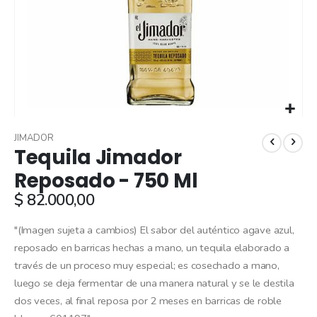
Skip
to
JIMADOR
Tequila Jimador
the
beginning
Reposado - 750 Ml
of
$ 82.000,00
the
images
gallery
"(Imagen sujeta a cambios) El sabor del auténtico agave azul,
reposado en barricas hechas a mano, un tequila elaborado a
través de un proceso muy especial; es cosechado a mano,
luego se deja fermentar de una manera natural y se le destila
dos veces, al final reposa por 2 meses en barricas de roble