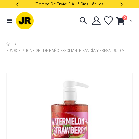
A 15 Días Hábiles
Libres De Iva
artículos
0
navegación
Cart
de
palanca
SPA SCRIPTIONS GEL DE BAÑO EXFOLIANTE SANDÍA Y FRESA - 950 ML
Skip
to
the
end
of
the
images
gallery