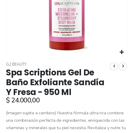
Skip
to
G2 BEAUTY
Spa Scriptions Gel De
the
beginning
Baño Exfoliante Sandía
of
Y Fresa - 950 Ml
the
images
$ 24.000,00
gallery
(Imagen sujeta a cambios) Nuestra fórmula ultra rica contiene
una combinación perfecta de ingredientes, enriquecida con las
vitaminas y minerales que tu piel necesita. Revitaliza y nutre tu