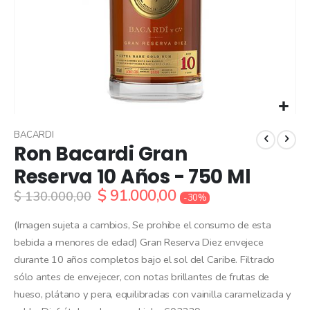
Skip
to
BACARDI
Ron Bacardi Gran
the
beginning
Reserva 10 Años - 750 Ml
of
$ 91.000,00
the
$ 130.000,00
-30%
images
gallery
(Imagen sujeta a cambios, Se prohibe el consumo de esta
bebida a menores de edad) Gran Reserva Diez envejece
durante 10 años completos bajo el sol del Caribe. Filtrado
sólo antes de envejecer, con notas brillantes de frutas de
hueso, plátano y pera, equilibradas con vainilla caramelizada y