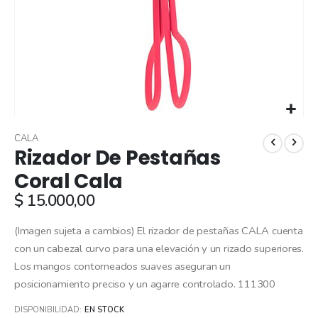
Skip
to
CALA
Rizador De Pestañas
the
beginning
Coral Cala
of
$ 15.000,00
the
images
gallery
(Imagen sujeta a cambios) El rizador de pestañas CALA cuenta
con un cabezal curvo para una elevación y un rizado superiores.
Los mangos contorneados suaves aseguran un
posicionamiento preciso y un agarre controlado. 111300
DISPONIBILIDAD:
EN STOCK