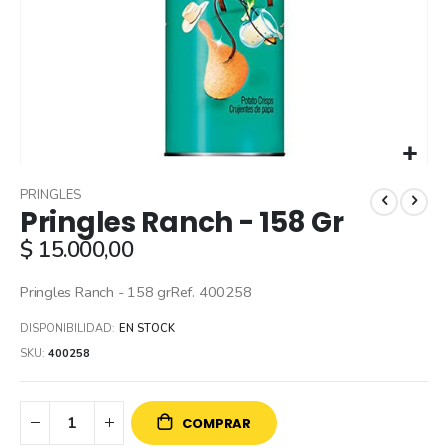
Skip
to
PRINGLES
Pringles Ranch - 158 Gr
the
beginning
$ 15.000,00
of
the
Pringles Ranch - 158 grRef. 400258
images
gallery
DISPONIBILIDAD:
EN STOCK
SKU
400258
COMPRAR