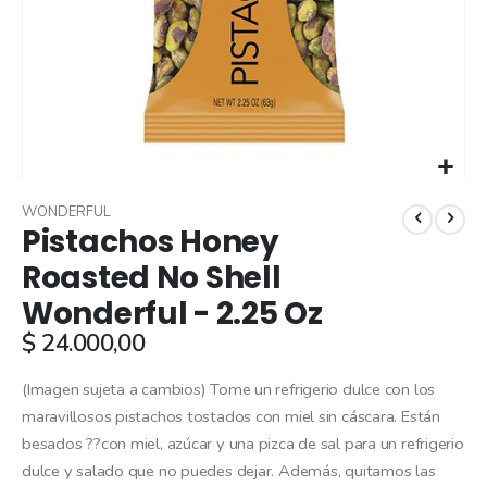
Skip
to
WONDERFUL
Pistachos Honey
the
beginning
Roasted No Shell
of
Wonderful - 2.25 Oz
the
images
$ 24.000,00
gallery
(Imagen sujeta a cambios) Tome un refrigerio dulce con los
maravillosos pistachos tostados con miel sin cáscara. Están
besados ??con miel, azúcar y una pizca de sal para un refrigerio
dulce y salado que no puedes dejar. Además, quitamos las