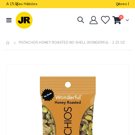
Libres De Iva
artículos
0
navegación
Cart
de
palanca
PISTACHOS HONEY ROASTED NO SHELL WONDERFUL - 2.25 OZ
Skip
to
the
end
of
the
images
gallery