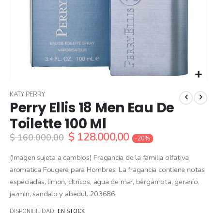
Skip
to
KATY PERRY
Perry Ellis 18 Men Eau De
the
beginning
Toilette 100 Ml
of
$ 128.000,00
the
$ 160.000,00
-20%
images
gallery
(Imagen sujeta a cambios) Fragancia de la familia olfativa
aromatica Fougere para Hombres. La fragancia contiene notas
especiadas, limon, cItricos, agua de mar, bergamota, geranio,
jazmIn, sandalo y abedul. 203686
DISPONIBILIDAD:
EN STOCK