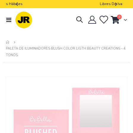
Libres De Iva
artículos
0
navegación
Cart
de
palanca
PALETA DE ILUMINADORES BLUSH COLOR LIGTH BEAUTY CREATIONS - 4
TONOS
Skip
to
the
end
of
the
images
gallery