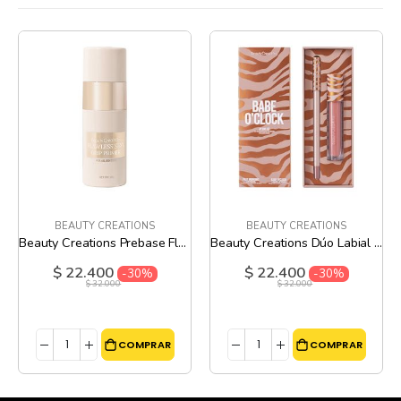
BEAUTY CREATIONS
BEAUTY CREATIONS
Beauty Creations Prebase Flawless Stay Grip Primer
Beauty Creations Dúo Labial Babe O Clock
$ 22.400
$ 22.400
Precio
Precio
-30%
-30%
especial
especial
$ 32.000
$ 32.000
COMPRAR
COMPRAR