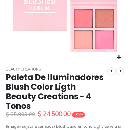
Skip
to
BEAUTY CREATIONS
Paleta De Iluminadores
the
beginning
Blush Color Ligth
of
Beauty Creations - 4
the
images
Tonos
gallery
$ 24.500,00
$ 35.000,00
-30%
(Imagen sujeta a cambios) BlushQuad en tono Light tiene una