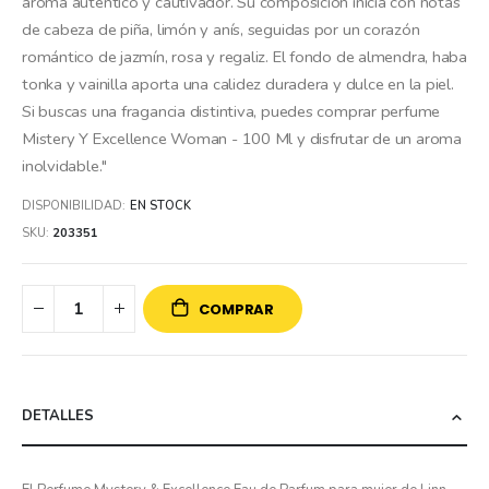
aroma auténtico y cautivador. Su composición inicia con notas
de cabeza de piña, limón y anís, seguidas por un corazón
romántico de jazmín, rosa y regaliz. El fondo de almendra, haba
tonka y vainilla aporta una calidez duradera y dulce en la piel.
Si buscas una fragancia distintiva, puedes comprar perfume
Mistery Y Excellence Woman - 100 Ml y disfrutar de un aroma
inolvidable."
DISPONIBILIDAD:
EN STOCK
SKU
203351
COMPRAR
DETALLES