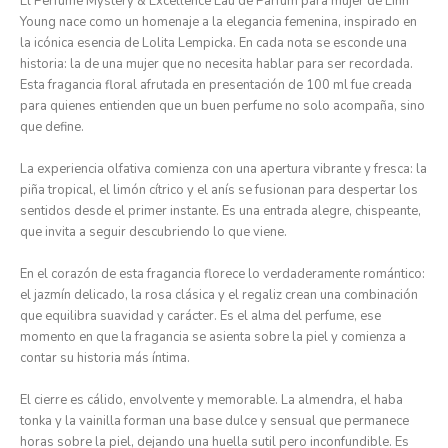
El Perfume Mystery & Excellence Eau de Parfum para mujer de Linn
Young nace como un homenaje a la elegancia femenina, inspirado en
la icónica esencia de Lolita Lempicka. En cada nota se esconde una
historia: la de una mujer que no necesita hablar para ser recordada.
Esta fragancia floral afrutada en presentación de 100 ml fue creada
para quienes entienden que un buen perfume no solo acompaña, sino
que define.
La experiencia olfativa comienza con una apertura vibrante y fresca: la
piña tropical, el limón cítrico y el anís se fusionan para despertar los
sentidos desde el primer instante. Es una entrada alegre, chispeante,
que invita a seguir descubriendo lo que viene.
En el corazón de esta fragancia florece lo verdaderamente romántico:
el jazmín delicado, la rosa clásica y el regaliz crean una combinación
que equilibra suavidad y carácter. Es el alma del perfume, ese
momento en que la fragancia se asienta sobre la piel y comienza a
contar su historia más íntima.
El cierre es cálido, envolvente y memorable. La almendra, el haba
tonka y la vainilla forman una base dulce y sensual que permanece
horas sobre la piel, dejando una huella sutil pero inconfundible. Es