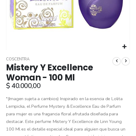
Skip
to
COSCENTRA
Mistery Y Excellence
the
beginning
Woman - 100 Ml
of
$ 40.000,00
the
images
gallery
"(Imagen sujeta a cambios) Inspirado en la esencia de Lolita
Lempicka, el Perfume Mystery & Excellence Eau de Parfum
para mujer es una fragancia floral afrutada diseñada para
destacar. Este perfume Mistery Y Excellence de Linn Young
100 Ml es el detalle especial ideal para alguien que busca un