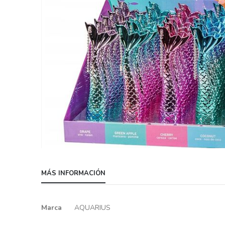
Skip
to
MÁS INFORMACIÓN
the
beginning
of
Más
Marca
AQUARIUS
the
información
images