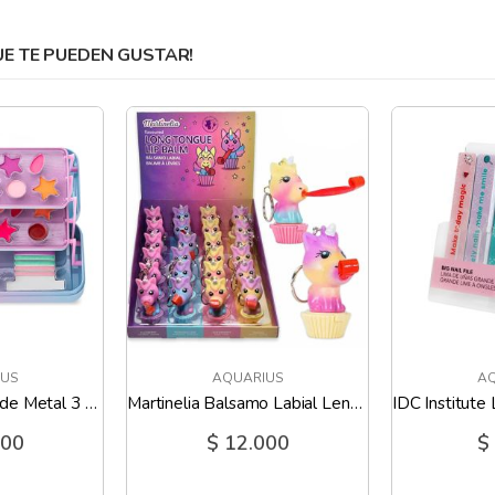
 TE PUEDEN GUSTAR!
US
AQUARIUS
AQ
Martinelia Estume de Metal 3 Niveles Unicornio
Martinelia Balsamo Labial Lengua de Unicornio
000
$ 12.000
$