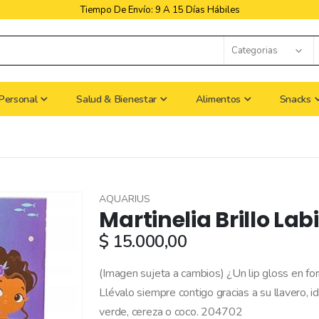
Libres De Iva
Personal
Salud & Bienestar
Alimentos
Snacks
AQUARIUS
Martinelia Brillo Lab
$ 15.000,00
(Imagen sujeta a cambios) ¿Un lip gloss en fo
Llévalo siempre contigo gracias a su llavero, i
verde, cereza o coco. 204702