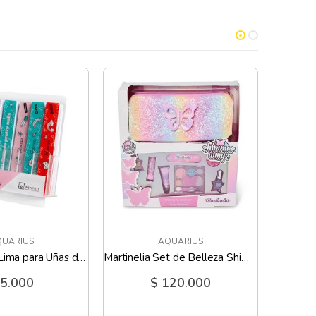
UARIUS
AQUARIUS
IDC Institute Lima para Uñas de dos Caras Sweet y Pretty
Martinelia Set de Belleza Shimmer Wings
 5.000
$ 120.000