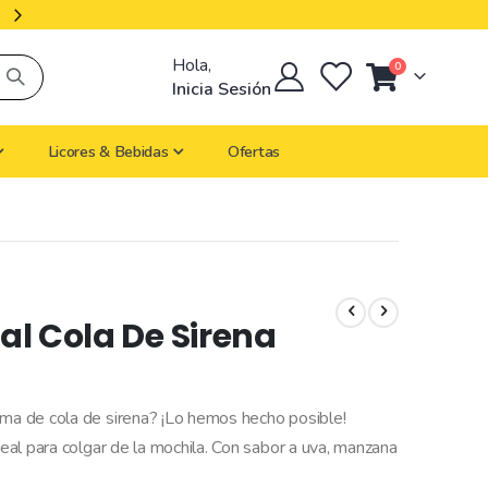
Productos Importados
Hola,
artículos
0
Cart
Inicia Sesión
Licores & Bebidas
Ofertas
ial Cola De Sirena
rma de cola de sirena? ¡Lo hemos hecho posible!
deal para colgar de la mochila. Con sabor a uva, manzana