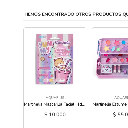
gallery
¡HEMOS ENCONTRADO OTROS PRODUCTOS QUE
AQUARIUS
AQUARI
Martinelia Brillo Labial Shiny Animals
Martinelia Mascarilla Facial Hidratante Gatito
$ 10.000
$ 55.