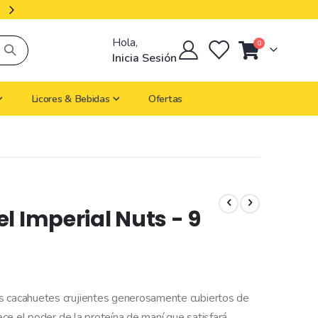
Productos Importados
Hola,
artículos
0
Cart
Inicia Sesión
Licores & Bebidas
Ofertas
l Imperial Nuts - 9
os cacahuetes crujientes generosamente cubiertos de
rece el poder de la proteína de maní que satisfará