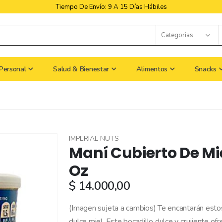
les
Libres De Iva
Personal
Salud & Bienestar
Alimentos
Snacks
IMPERIAL NUTS
Maní Cubierto De Mie
Oz
$ 14.000,00
(Imagen sujeta a cambios) Te encantarán est
dulce miel. Este bocadillo dulce y crujiente of