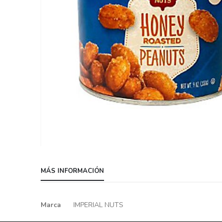
Skip
to
MÁS INFORMACIÓN
the
beginning
of
Más
Marca
IMPERIAL NUTS
the
información
images