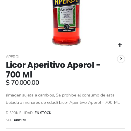
Skip
to
APEROL
Licor Aperitivo Aperol -
the
beginning
700 Ml
of
$ 70.000,00
the
images
gallery
(Imagen sujeta a cambios, Se prohibe el consumo de esta
bebida a menores de edad) Licor Aperitivo Aperol - 700 ML
DISPONIBILIDAD:
EN STOCK
SKU
600178