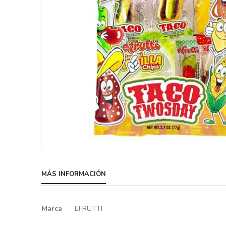
Skip
to
MÁS INFORMACIÓN
the
beginning
of
Más
Marca
EFRUTTI
the
información
images