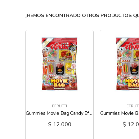
gallery
¡HEMOS ENCONTRADO OTROS PRODUCTOS QUE
EFRUTTI
EFRUT
Gummies Movie Bag Candy Efrutti - 2.7 Oz
Gummies Movie Bag Candy Efrutti - 2.7 Oz
$ 12.000
$ 12.