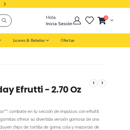
Productos Importados
Hola,
artículos
0
Cart
Inicia Sesión
Licores & Bebidas
Ofertas
y Efrutti - 2.70 Oz
o"": combate en tu sección de impulsos con efruitti
omitas ofrece su divertida versión gomosa de una
cluyen chips de tortilla de goma, cola y mazorcas de