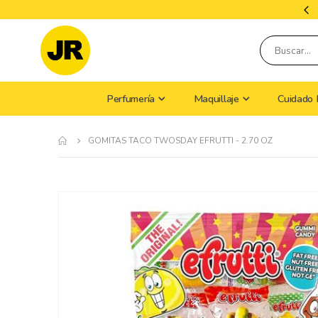
Tiempo De Envío: 9 A 15 Días Hábiles
Perfumería
Maquillaje
Cuidado 
GOMITAS TACO TWOSDAY EFRUTTI - 2.70 OZ
Skip
to
the
end
of
the
images
gallery