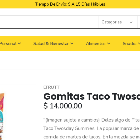
Libres De Iva
Personal
Salud & Bienestar
Alimentos
Snacks
EFRUTTI
Gomitas Taco Twosda
$ 14.000,00
"(Imagen sujeta a cambios) Dales algo de ""tac
Taco Twosday Gummies. La popular marca de g
comida de martes de tacos. En la mezcla se in