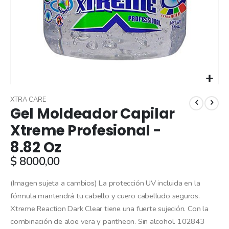
Skip
to
XTRA CARE
Gel Moldeador Capilar
the
beginning
Xtreme Profesional -
of
8.82 Oz
the
images
$ 8000,00
gallery
(Imagen sujeta a cambios) La protección UV incluida en la
fórmula mantendrá tu cabello y cuero cabelludo seguros.
Xtreme Reaction Dark Clear tiene una fuerte sujeción. Con la
combinación de aloe vera y pantheon. Sin alcohol. 102843