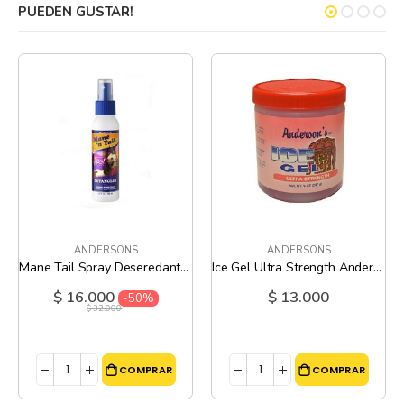
PUEDEN GUSTAR!
ANDERSONS
ANDERSONS
Mane Tail Spray Deseredante Manzana y Caramelo - 3.4 Oz
Ice Gel Ultra Strength Andersons - 9 Oz
$ 16.000
$ 13.000
Precio
-50%
especial
$ 32.000
COMPRAR
COMPRAR