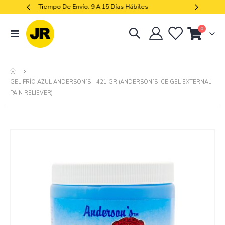
Libres De Iva
artículos
0
navegación
Cart
de
palanca
GEL FRÍO AZUL ANDERSON´S - 421 GR (ANDERSON´S ICE GEL EXTERNAL
PAIN RELIEVER)
Skip
to
the
end
of
the
images
gallery