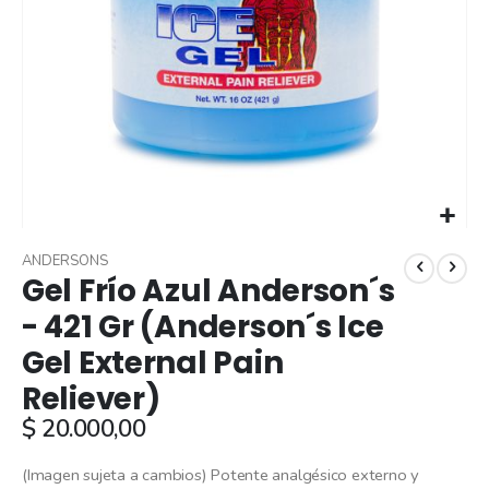
Skip
to
ANDERSONS
Gel Frío Azul Anderson´s
the
beginning
- 421 Gr (Anderson´s Ice
of
Gel External Pain
the
images
Reliever)
gallery
$ 20.000,00
(Imagen sujeta a cambios) Potente analgésico externo y