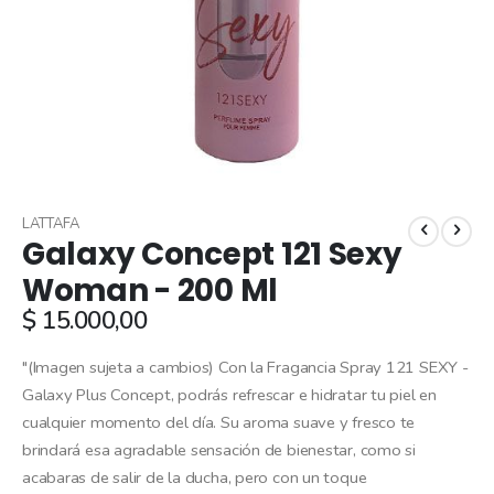
Skip
to
LATTAFA
Galaxy Concept 121 Sexy
the
beginning
Woman - 200 Ml
of
$ 15.000,00
the
images
gallery
"(Imagen sujeta a cambios) Con la Fragancia Spray 121 SEXY -
Galaxy Plus Concept, podrás refrescar e hidratar tu piel en
cualquier momento del día. Su aroma suave y fresco te
brindará esa agradable sensación de bienestar, como si
acabaras de salir de la ducha, pero con un toque