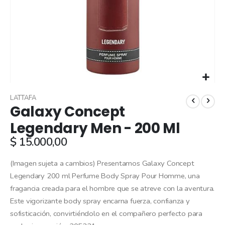
Skip
to
LATTAFA
Galaxy Concept
the
beginning
Legendary Men - 200 Ml
of
$ 15.000,00
the
images
gallery
(Imagen sujeta a cambios) Presentamos Galaxy Concept
Legendary 200 ml Perfume Body Spray Pour Homme, una
fragancia creada para el hombre que se atreve con la aventura.
Este vigorizante body spray encarna fuerza, confianza y
sofisticación, convirtiéndolo en el compañero perfecto para