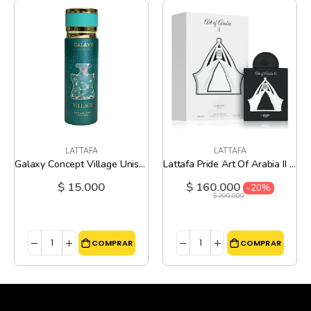
LATTAFA
LATTAFA
Galaxy Concept Village Unisex - 200 Ml
Lattafa Pride Art Of Arabia II - 100 Ml
$ 15.000
$ 160.000
Precio
-20%
especial
$ 200.000
COMPRAR
COMPRAR