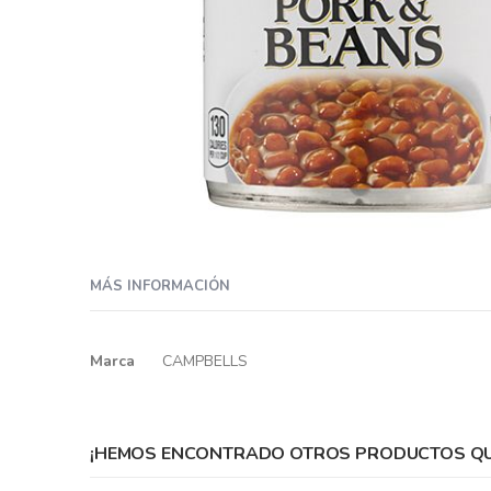
Skip
to
MÁS INFORMACIÓN
the
beginning
of
Más
Marca
CAMPBELLS
the
información
images
gallery
¡HEMOS ENCONTRADO OTROS PRODUCTOS QUE