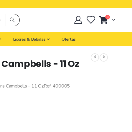
0
Cart
Licores & Bebidas
Ofertas
s Campbells - 11 Oz
Beans Campbells - 11 OzRef. 400005