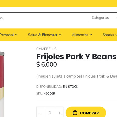
Personal
Salud & Bienestar
Alimentos
Snacks
CAMPBELLS
Frijoles Pork Y Bean
$ 6.000
(Imagen sujeta a cambios) Frijoles Pork & 
DISPONIBILIDAD:
EN STOCK
SKU
400005
COMPRAR