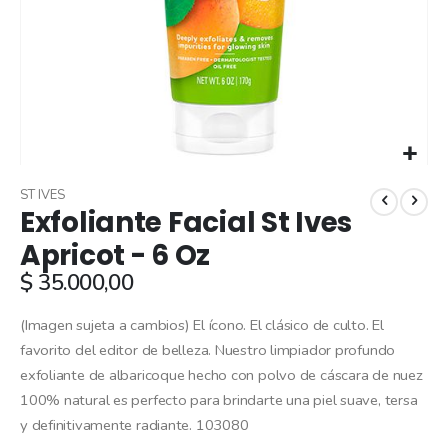
Skip
to
ST IVES
Exfoliante Facial St Ives
the
beginning
Apricot - 6 Oz
of
$ 35.000,00
the
images
gallery
(Imagen sujeta a cambios) El ícono. El clásico de culto. El
favorito del editor de belleza. Nuestro limpiador profundo
exfoliante de albaricoque hecho con polvo de cáscara de nuez
100% natural es perfecto para brindarte una piel suave, tersa
y definitivamente radiante. 103080