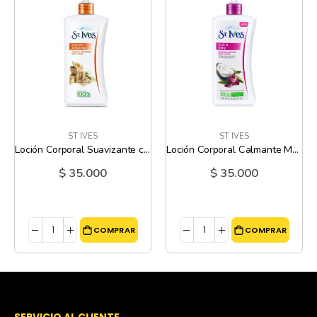
ST IVES
ST IVES
Loción Corporal Suavizante con Coco y Orquidea St. Ives - 21 Oz (Coconut y Orchid Body Lotion)
Loción Corporal Calmante Manteca de Karité Avena St. Ives - 21 Oz (Shea ButteryOatmeal Body Lotion)
$ 35.000
$ 35.000
COMPRAR
COMPRAR