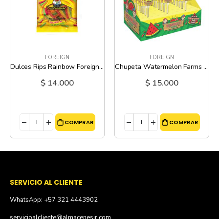
FOREIGN
FOREIGN
Dulces Rips Rainbow Foreign - 4 Oz
Chupeta Watermelon Farms Foreign - 2.12 Oz
$ 14.000
$ 15.000
COMPRAR
COMPRAR
SERVICIO AL CLIENTE
WhatsApp: +57 321 4443902
servicioalcliente@almacenesjr.com