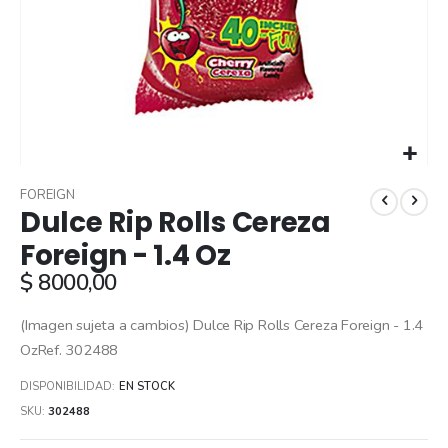
Skip
to
FOREIGN
Dulce Rip Rolls Cereza
the
beginning
Foreign - 1.4 Oz
of
$ 8000,00
the
images
gallery
(Imagen sujeta a cambios) Dulce Rip Rolls Cereza Foreign - 1.4
OzRef. 302488
DISPONIBILIDAD:
EN STOCK
SKU
302488